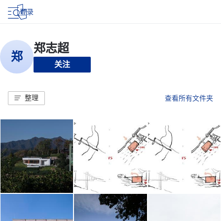
登录
关注
整理
查看所有文件夹