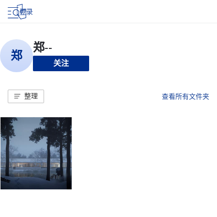
登录
关注
整理
查看所有文件夹