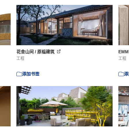
花舍山间 / 原榀建筑
EMM
工程
工程
添加书签
添