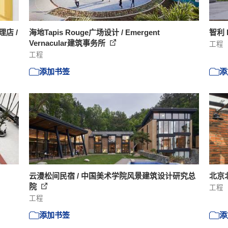
店 /
海地Tapis Rouge广场设计 / Emergent
智利 
Vernacular建筑事务所
工程
工程
添加书签
添
云漫松间民宿 / 中国美术学院风景建筑设计研究总
北京北
院
工程
工程
添加书签
添