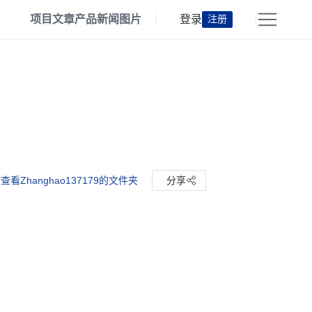
项目
文章
产品
新闻
图片
登录
注册
查看Zhanghao137179的文件夹
分享