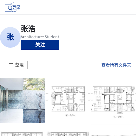
登录
关注
整理
查看所有文件夹