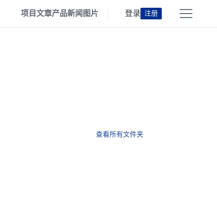
项目
文章
产品
新闻
图片
登录
注册
查看所有文件夹