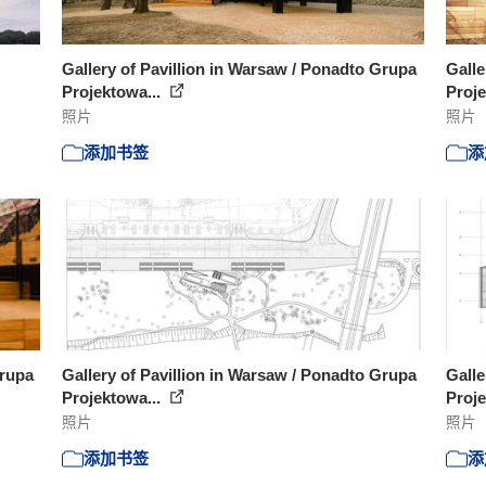
Gallery of Pavillion in Warsaw / Ponadto Grupa
Galle
Projektowa...
Proje
照片
照片
添加书签
添
Grupa
Gallery of Pavillion in Warsaw / Ponadto Grupa
Galle
Projektowa...
Proje
照片
照片
添加书签
添