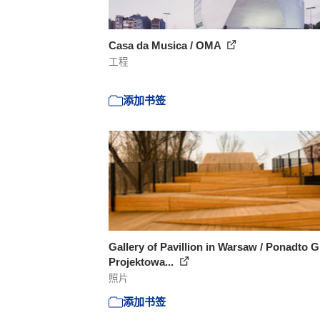
Casa da Musica / OMA
工程
添加书签
Gallery of Pavillion in Warsaw / Ponadto 
Projektowa...
照片
添加书签