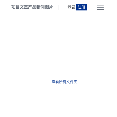
项目
文章
产品
新闻
图片
登录
注册
查看所有文件夹