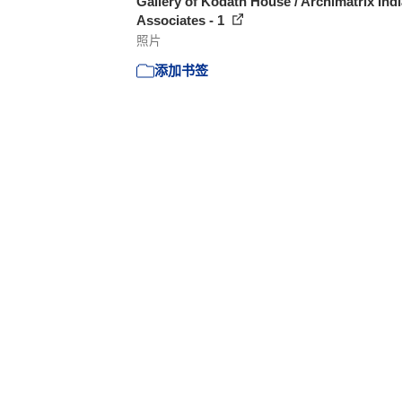
Gallery of Kodath House / Archimatrix Indi
Associates - 1
照片
添加书签