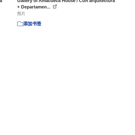
a
Gallery of Amacueca House / CoA arquitectura
+ Departamen...
照片
添加书签