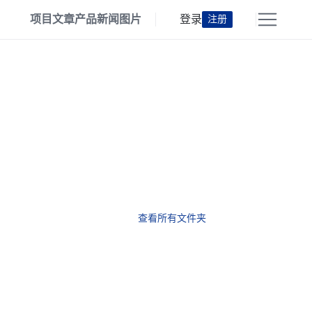
项目
文章
产品
新闻
图片
登录
注册
查看所有文件夹