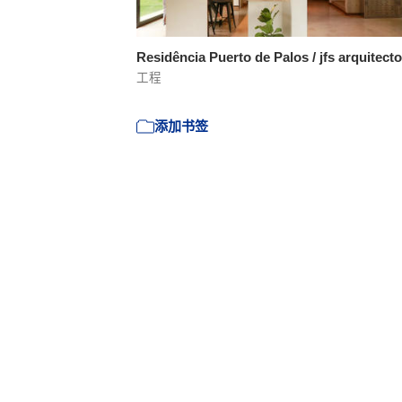
Residência Puerto de Palos / jfs arquitect
工程
添加书签