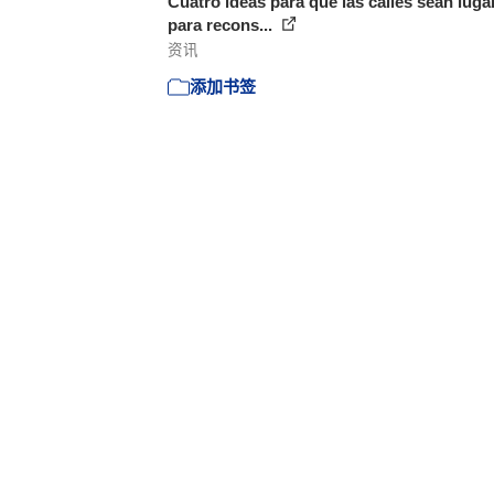
Cuatro ideas para que las calles sean luga
para recons...
资讯
添加书签