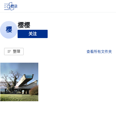
登录
关注
整理
查看所有文件夹