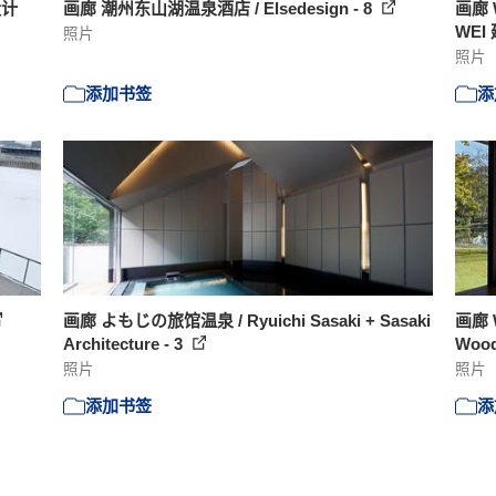
设计
画廊 潮州东山湖温泉酒店 / Elsedesign - 8
画廊 W
WEI
照片
照片
添加书签
添
画廊 よもじの旅馆温泉 / Ryuichi Sasaki + Sasaki
画廊 W
Architecture - 3
Wood
照片
照片
添加书签
添