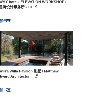
HY hotel / ELEVATION WORKSHOP /
 建筑设计事务所 - 10
加书签
irra Willa Pavilion 别墅 / Matthew
ward Architectur...
加书签