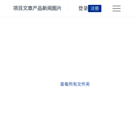
项目
文章
产品
新闻
图片
登录
注册
查看所有文件夹