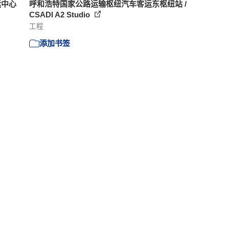
运中心
呼和浩特国家公路运输枢纽汽车客运东枢纽站 /
CSADI A2 Studio
工程
添加书签