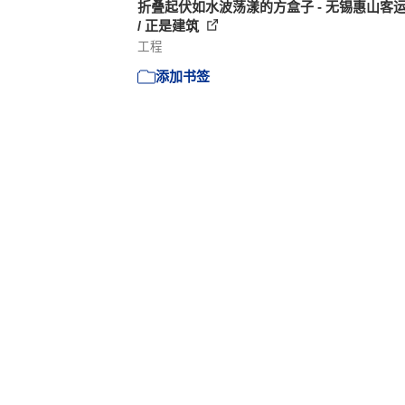
折叠起伏如水波荡漾的方盒子 - 无锡惠山客
/ 正是建筑
工程
添加书签