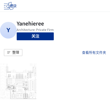
登录
关注
整理
查看所有文件夹