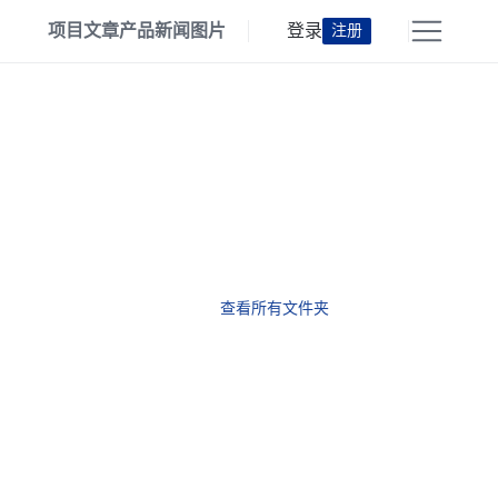
项目
文章
产品
新闻
图片
登录
注册
查看所有文件夹