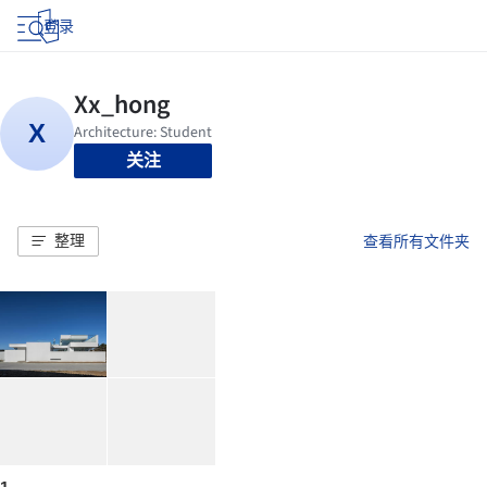
登录
关注
整理
查看所有文件夹