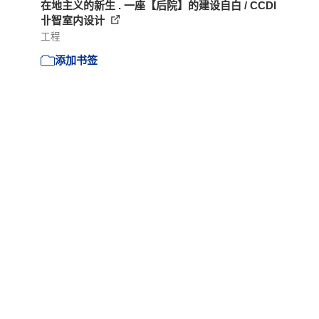
在地主义的新生 . 一座【后院】的建设自白 / CCDI
卝智室内设计
工程
添加书签