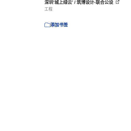
深圳‘城上绿云’ / 筑博设计-联合公设
工程
添加书签