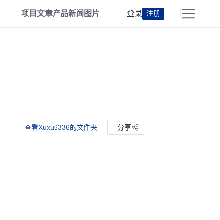
项目
文章
产品
新闻
图片
登录
注册
查看Xuxu6336的文件夹
分享