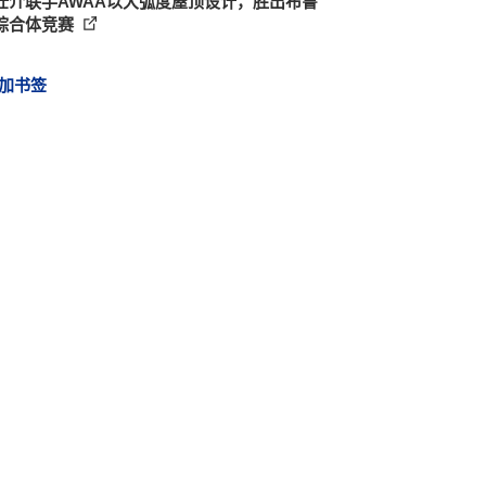
壮介联手AWAA以大弧度屋顶设计，胜出布鲁
综合体竞赛
加书签