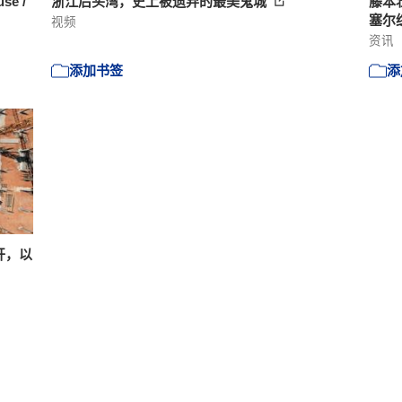
e /
浙江后头湾，史上被遗弃的最美鬼城
藤本
塞尔
视频
资讯
添加书签
添
公开，以