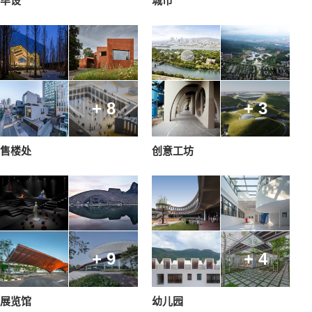
毕设
城市
+ 8
+ 3
售楼处
创意工坊
+ 9
+ 4
展览馆
幼儿园