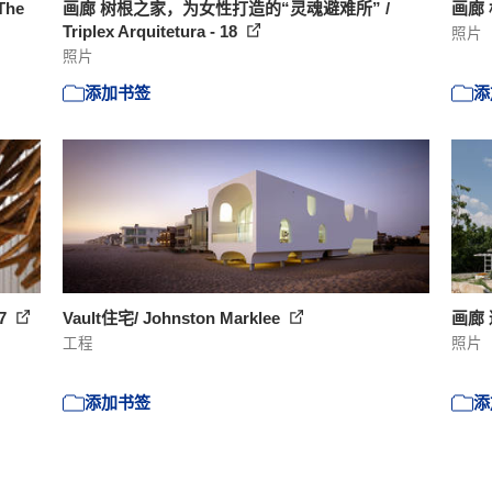
The
画廊 树根之家，为女性打造的“灵魂避难所” /
画廊 格
Triplex Arquitetura - 18
照片
照片
添加书签
添
17
Vault住宅/ Johnston Marklee
画廊 避
工程
照片
添加书签
添