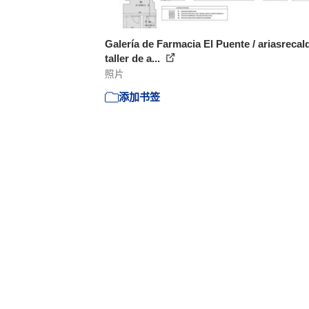
Galería de Farmacia El Puente / ariasrecal
taller de a...
照片
添加书签