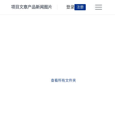
项目
文章
产品
新闻
图片
登录
注册
查看所有文件夹