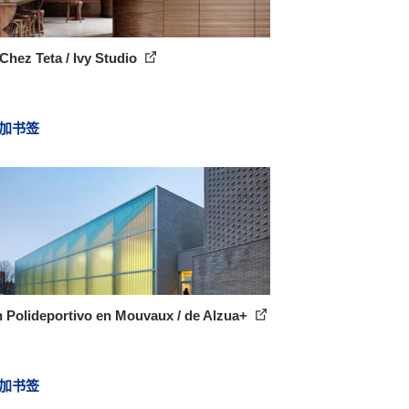
Chez Teta / Ivy Studio
加书签
 Polideportivo en Mouvaux / de Alzua+
加书签