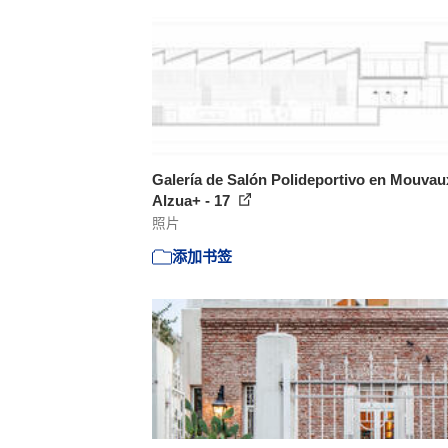
Galería de Salón Polideportivo en Mouvaux
Alzua+ - 17
照片
添加书签