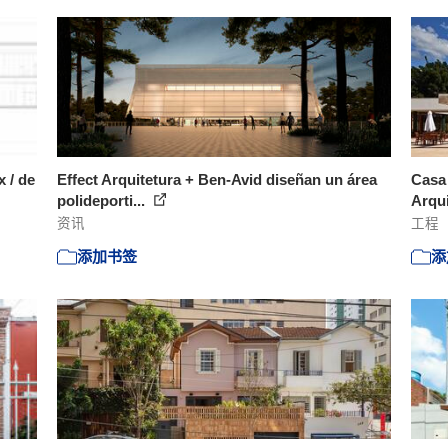
 / de
Effect Arquitetura + Ben-Avid diseñan un área
Casa 
polideporti...
Arqu
资讯
工程
添加书签
添