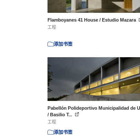
Flamboyanes 41 House / Estudio Mazara
工程
添加书签
Pabellón Polideportivo Municipalidad de 
/ Basilio T...
工程
添加书签