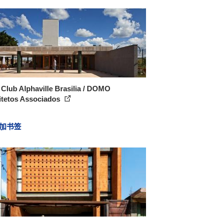
Club Alphaville Brasilia / DOMO
itetos Associados
加书签