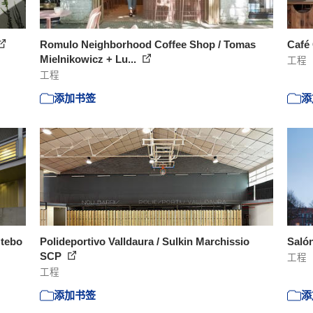
Romulo Neighborhood Coffee Shop / Tomas
Café 
Mielnikowicz + Lu...
工程
工程
添加书签
添
Utebo
Polideportivo Valldaura / Sulkin Marchissio
Salón
SCP
工程
工程
添加书签
添