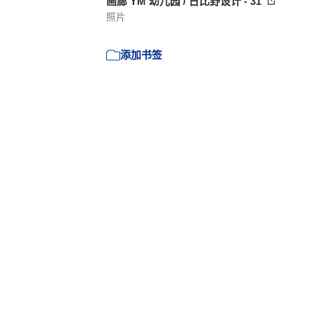
画廊 YM 幼儿园 / 日比野设计 - 31
照片
添加书签