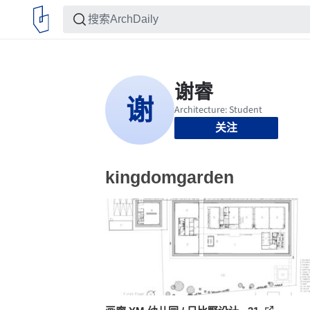
关注
kingdomgarden