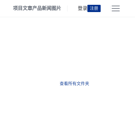
项目
文章
产品
新闻
图片
登录
注册
查看所有文件夹