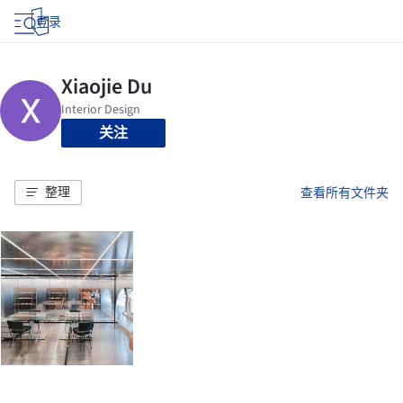
登录
关注
整理
查看所有文件夹