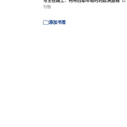
写生在路上：柯布西耶年轻时的欧洲旅程
刊物
添加书签