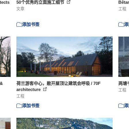
ects
50个优秀的立面施工细节
Bêta
文章
工程
添加书签
添
&
荷兰游客中心，敞开屋顶让建筑会呼吸 / 70F
两塘
architecture
工程
工程
添加书签
添