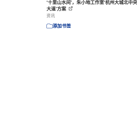
‘十里山水间’，朱小地工作室‘杭州大城北中
大道’方案
资讯
添加书签