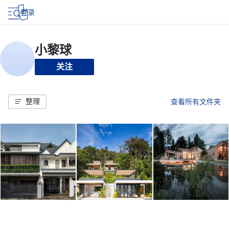
登录
关注
整理
查看所有文件夹