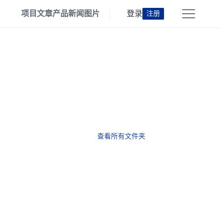
项目
文章
产品
新闻
图片
登录
注册
查看所有文件夹