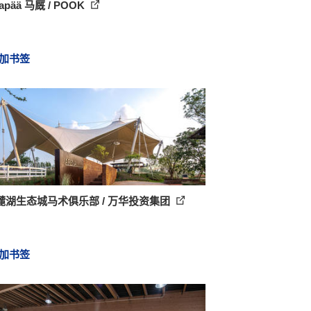
apää 马厩 / POOK
加书签
麓湖生态城马术俱乐部 / 万华投资集团
加书签