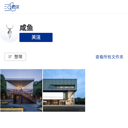
登录
关注
整理
查看所有文件夹