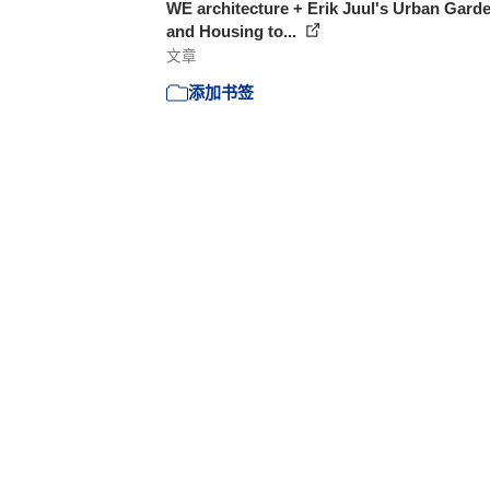
WE architecture + Erik Juul's Urban Gard
and Housing to...
文章
添加书签