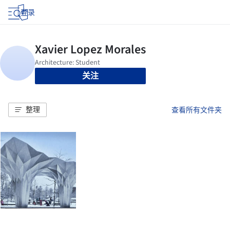
登录
关注
整理
查看所有文件夹