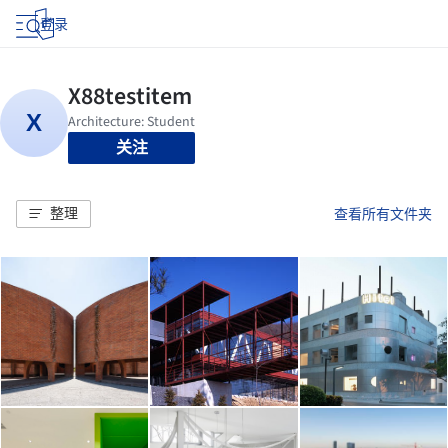
登录
关注
整理
查看所有文件夹