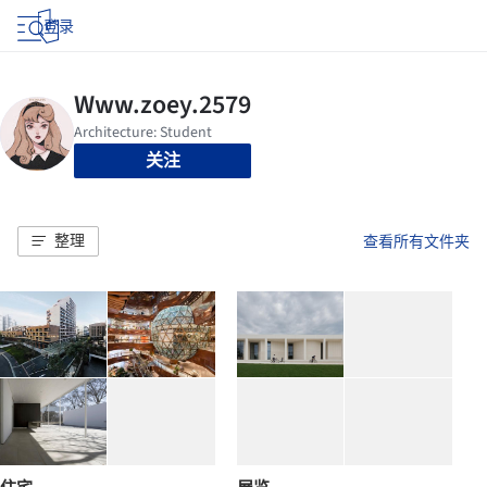
登录
关注
整理
查看所有文件夹