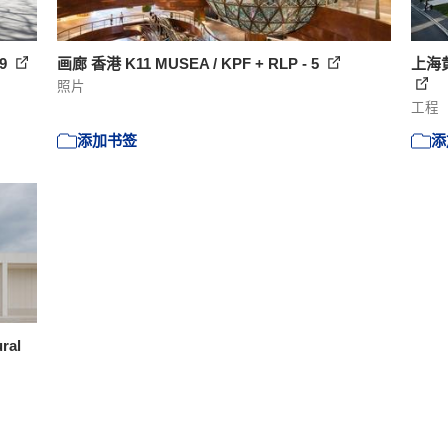
 9
画廊 香港 K11 MUSEA / KPF + RLP - 5
上海
照片
工程
添加书签
添
ral