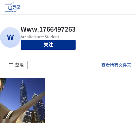
登录
关注
整理
查看所有文件夹