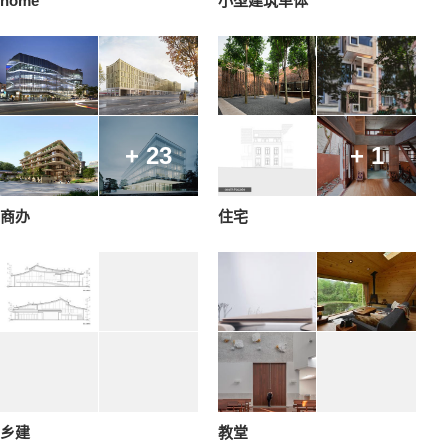
home
小型建筑单体
+ 23
+ 1
商办
住宅
乡建
教堂