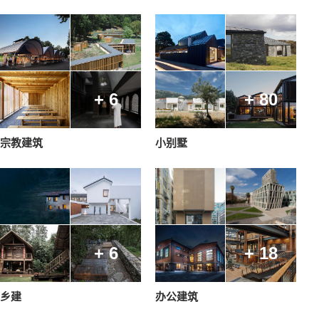
+ 6
+ 80
宗教建筑
小别墅
+ 6
+ 18
乡建
办公建筑