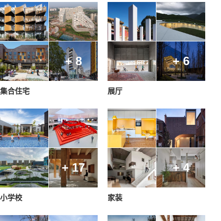
+ 8
+ 6
集合住宅
展厅
+ 17
+ 4
小学校
家装