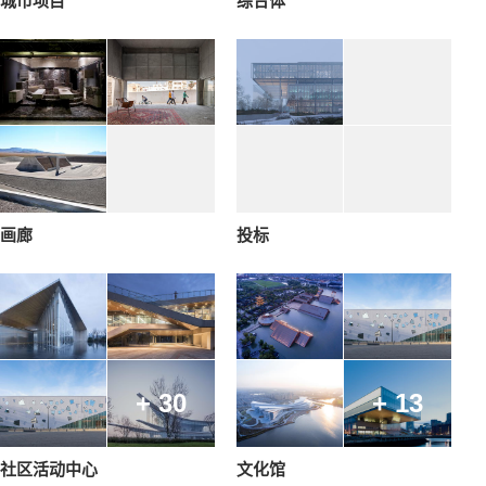
城市项目
综合体
画廊
投标
+ 30
+ 13
社区活动中心
文化馆