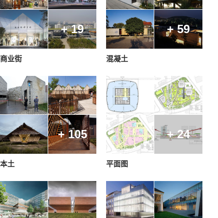
+ 19
+ 59
商业街
混凝土
+ 105
+ 24
本土
平面图