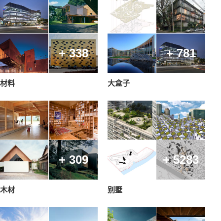
+ 338
+ 781
材料
大盒子
+ 309
+ 5283
木材
别墅