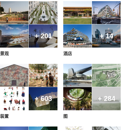
+ 201
+ 14
景观
酒店
+ 603
+ 284
装置
图