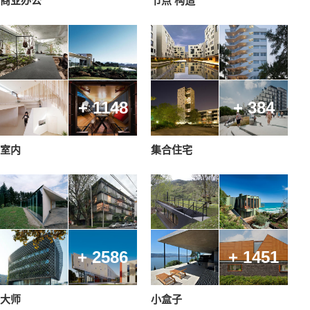
商业办公
节点 构造
+ 1148
+ 384
室内
集合住宅
+ 2586
+ 1451
大师
小盒子