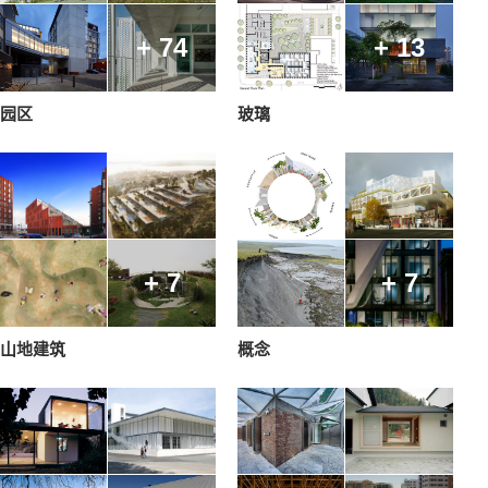
+ 74
+ 13
园区
玻璃
+ 7
+ 7
山地建筑
概念