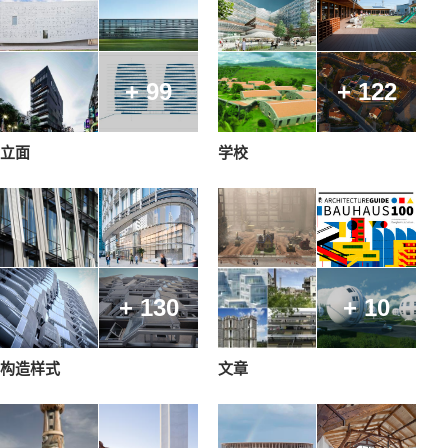
+ 99
+ 122
立面
学校
+ 130
+ 10
构造样式
文章