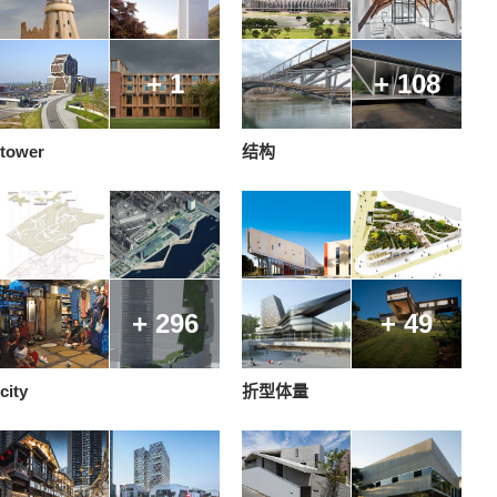
+ 1
+ 108
tower
结构
+ 296
+ 49
city
折型体量