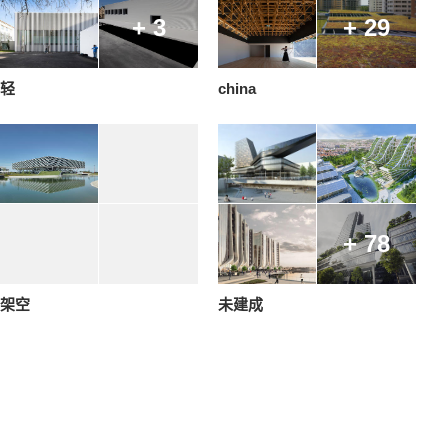
+ 3
+ 29
轻
china
+ 78
架空
未建成