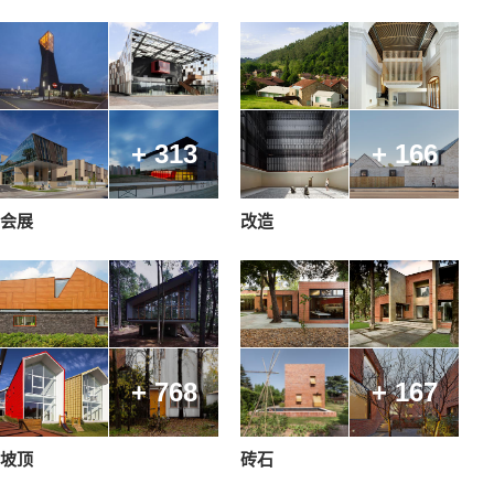
+ 313
+ 166
会展
改造
+ 768
+ 167
坡顶
砖石