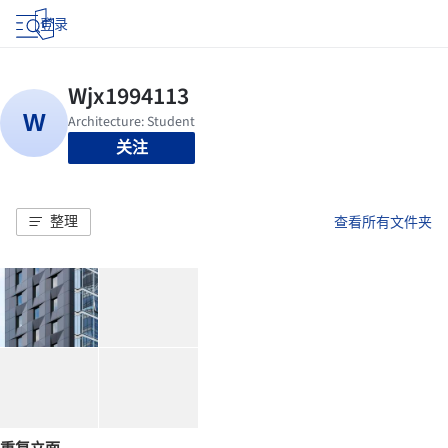
登录
关注
整理
查看所有文件夹