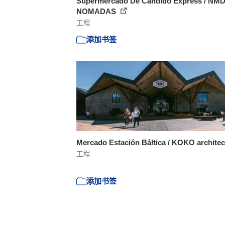
Supermercado De Candido Express / NMD
NOMADAS
工程
添加书签
Mercado Estación Báltica / KOKO archite
工程
添加书签