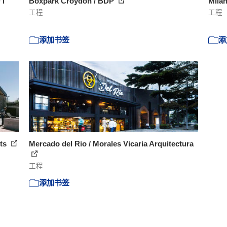
 l
Boxpark Croydon / BDP
Milan
工程
工程
添加书签
添
cts
Mercado del Rio / Morales Vicaria Arquitectura
工程
添加书签