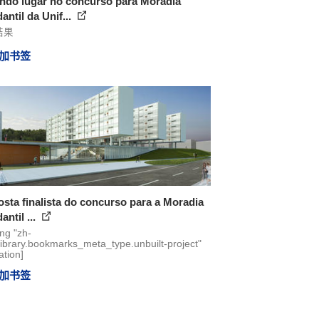
ndo lugar no concurso para Moradia
antil da Unif...
结果
加书签
sta finalista do concurso para a Moradia
antil ...
ing "zh-
library.bookmarks_meta_type.unbuilt-project"
ation]
加书签