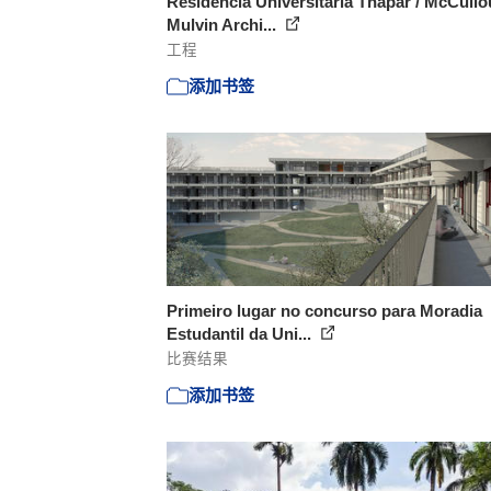
Residência Universitária Thapar / McCull
Mulvin Archi...
工程
添加书签
Primeiro lugar no concurso para Moradia
Estudantil da Uni...
比赛结果
添加书签