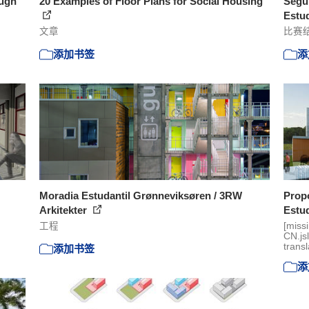
ough
20 Examples of Floor Plans for Social Housing
Segu
Estud
文章
比赛
添加书签
添
Moradia Estudantil Grønneviksøren / 3RW
Propo
Arkitekter
Estud
工程
[miss
CN.js
transl
添加书签
添