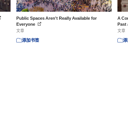
Public Spaces Aren't Really Available for
A Com
Everyone
Past 
文章
文章
添加书签
添