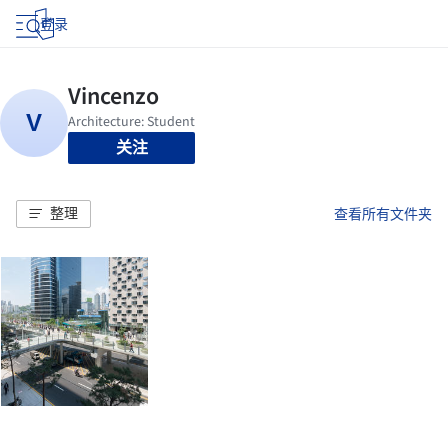
登录
关注
整理
查看所有文件夹