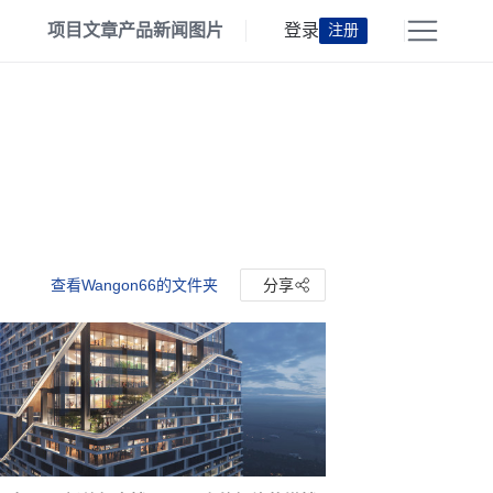
项目
文章
产品
新闻
图片
登录
注册
查看Wangon66的文件夹
分享