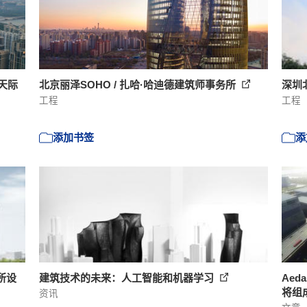
天际
北京丽泽SOHO / 扎哈·哈迪德建筑师事务所
深圳北
工程
工程
添加书签
添
所设
建筑技术的未来：人工智能和机器学习
Ae
将组
资讯